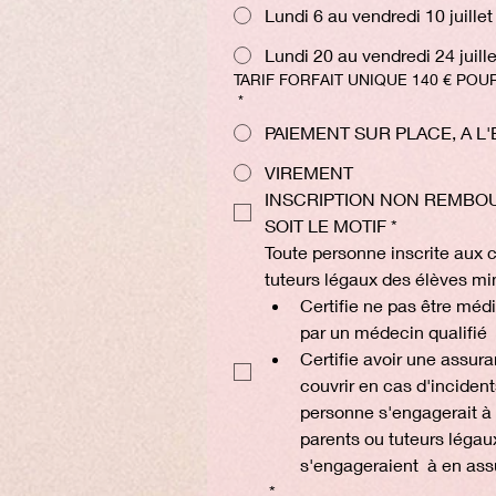
Lundi 6 au vendredi 10 juille
Lundi 20 au vendredi 24 juill
TARIF FORFAIT UN
*
PAIEMENT SUR PLACE, A L'
VIREMENT
INSCRIPTION NON REMBOU
SOIT LE MOTIF
*
Toute personne inscrite aux c
tuteurs légaux des élèves min
Certifie ne pas être méd
par un médecin qualifié
Certifie avoir une assura
couvrir en cas d'incidents.
personne s'engagerait à en
parents ou tuteurs légau
s'engageraient  à en assu
*