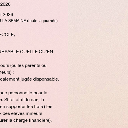
t 2026
et 2026
IQUE 140 € POUR LA SEMAINE (toute la journée)
ECOLE,
RSABLE QUELLE QU'EN 
ours (ou les parents ou 
eurs) :
icalement jugée dispensable, 
nce personnelle pour la 
 Si tel était le cas, la 
 supporter les frais ( les 
x des élèves mineurs 
rer la charge financière).