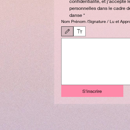
confidentialité, et j'accepte
personnelles dans le cadre de
danse
*
Nom Prénom /Signature / Lu et Appr
Le mode de dessin a été sélectionné. Le dessin néces
S'inscrire