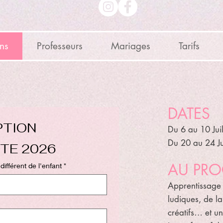
ons
Professeurs
Mariages
Tarifs
DATES
INSCRIPTION 
Du 6 au 10 Jui
Du 20 au 24 Jui
TE 2026
AU PR
ents si différent de l'enfant
*
Apprentissage
ludiques, de l
créatifs… et un