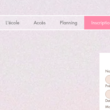
L'école
Accès
Planning
Inscripti
Nom
Pr
Da
Mo