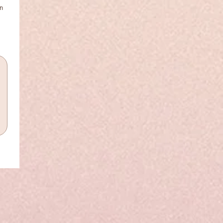
 
ilité du clavier, sélectionnez « Saisir » ou « Importer ».