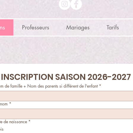
ons
Professeurs
Mariages
Tarifs
INSCRIPTION SAISON 2026-2027
 de famille + Nom des parents si différent de l'enfant
*
énom
*
te de naissance
*
is