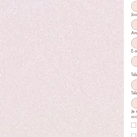
Jou
An
E‑m
Tél
Je 
sco