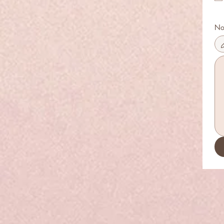
No
Le m