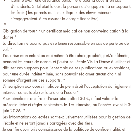
Certifie avoir une assurance personnelle pour la couvrir en cas 
d'incidents. Si tel était le cas, la personne s'engagerait à en supporte
les frais ( les parents ou tuteurs légaux des élèves mineurs 
s'engageraient  à en assurer la charge financière).
*
Obligation de fournir un certificat médical de non contre-indication à la 
danse
*
La direction ne pourra pas être tenue responsable en cas de perte ou de 
vol.
*
J'autorise mon enfant ou moi-même à être photographié(e) et/ou filmé(e) 
pendant les cours de danse, et j'autorise l'école Vis Ta Danse à utiliser et 
diffuser ces supports pour l'ensemble de ses publications ou expositions, 
pour une durée indéterminée, sans pouvoir réclamer aucun droit, ni 
somme d'argent sur ces supports.
*
L'inscription aux cours implique de plein droit l'acceptation du règlement 
intérieur consultable sur le site et à l'école
*
Pour bénéficier des frais d'inscription offert 30 €, il faut valider la 
présente fiche et régler septembre, le 1er trimestre, ou l'année  avant le 3
juin 2026.
*
Les informations collectées sont exclusivement utilisées pour la gestion de 
l'école et ne seront jamais partagées avec des tiers.
Je certifie avoir pris connaissance de la politique de confidentialité, et 