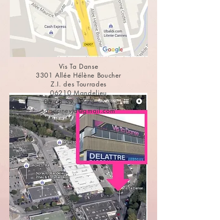
Vis Ta Danse
3301 Allée Hélène Boucher
Z.I. des Tourrades
06210 Mandelieu
06 68 39 19 73
sandrinevtd@gmail.com