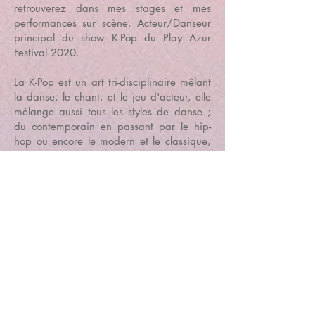
retrouverez dans mes stages et mes
performances sur scène. Acteur/Danseur
principal du show K-Pop du Play Azur
Festival 2020.
La K-Pop est un art tri-disciplinaire mêlant
la danse, le chant, et le jeu d'acteur, elle
mélange aussi tous les styles de danse ;
du contemporain en passant par le hip-
hop ou encore le modern et le classique,
tout danseur se retrouvera dans ce genre
de musique, tout nouveau en France.
Mon but ? Inculquer les valeurs de la K-
Pop au plus de personnes possible, à
travers des cours funs, ludiques,
décontractés et toujours dans la bonne
ambiance ou tout le monde à sa place,
débutant comme confirmé.